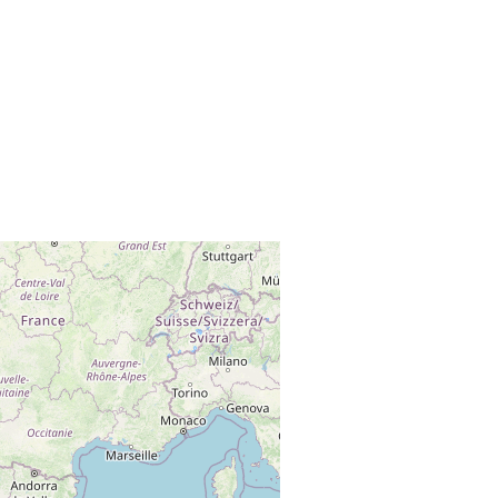
+
−
Leaflet