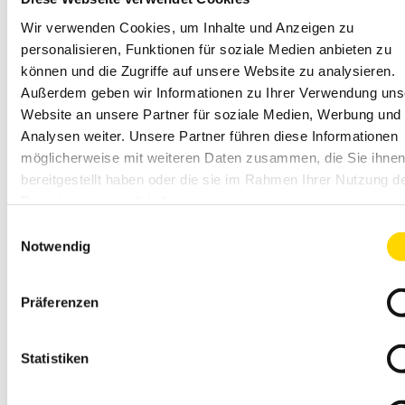
Besuchen Sie uns jeden Freitag auf unserer
Wir verwenden Cookies, um Inhalte und Anzeigen zu
Baustelle von 15 Uhr bis 17 Uhr, in der Flößerstraße
personalisieren, Funktionen für soziale Medien anbieten zu
19 in Bietigheim-Bissingen. Mit Golden Page
können und die Zugriffe auf unsere Website zu analysieren.
gestalten wir Lebensräume, in denen Sie Ihre dritte
Außerdem geben wir Informationen zu Ihrer Verwendung uns
Website an unsere Partner für soziale Medien, Werbung und
Lebenshälfte in vollen Zügen genießen können.
Analysen weiter. Unsere Partner führen diese Informationen
Dabei setzen wir höchste Standards an Sicherheit,
möglicherweise mit weiteren Daten zusammen, die Sie ihne
Wohnkomfort und Lebensqualität. Gemeinsam mit
bereitgestellt haben oder die sie im Rahmen Ihrer Nutzung d
unseren Partnern vor Ort bieten wir Ihnen nicht
Dienste gesammelt haben.
nur ein barrierearmes Zuhause, sondern auch
Einwilligungsauswahl
erstklassigen Service - von der Unterstützung bei
Notwendig
Einkäufen über gemeinsame Freizeitaktivitäten bis
zur häuslichen Pflege. In der Flößerstraße 19 in
Präferenzen
Bietigheim-Bissingen entstehen 17 moderne
Eigentumswohnungen für Menschen ab 60, die
Statistiken
selbstbestimmt leben möchten – mit der
Gewissheit, bei Bedarf auf zuverlässige