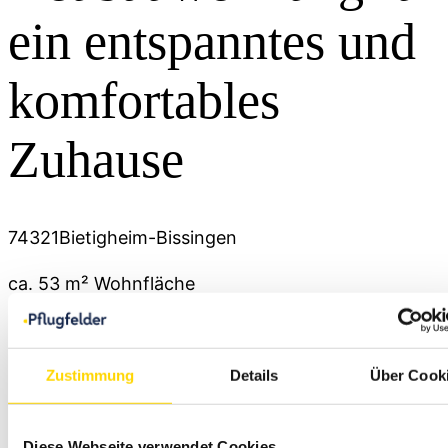
ein entspanntes und
komfortables
Zuhause
74321
Bietigheim-Bissingen
ca. 53 m²
Wohnfläche
2
Zimmer
1
Bad
Zustimmung
Details
Über Cook
1
Schlafzimmer
Diese Webseite verwendet Cookies