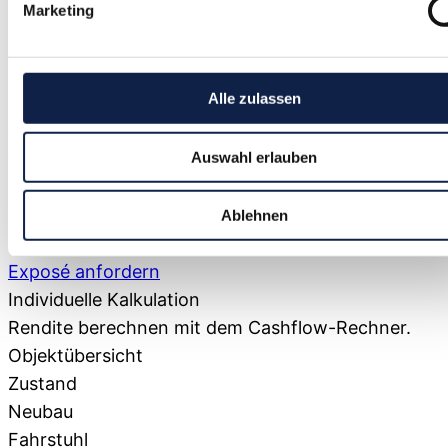
Marketing
Unterstützung zurückgreifen zu können.
Gemeinsam mit dem regionalen Pflegedienst HKV
Zeller bieten wir ein durchdachtes Konzept:
Alle zulassen
barrierearme Wohnungen, flexible Services und ein
wertschätzendes Umfeld. Golden Page steht für
Auswahl erlauben
Wohnen ohne Kompromisse – individuell, sicher,
zukunftsorientiert.
Kaufpreis
Ablehnen
394.900,00 €
Exposé anfordern
Individuelle Kalkulation
Rendite berechnen mit dem
Cashflow-Rechner.
Objektübersicht
Zustand
Neubau
Fahrstuhl