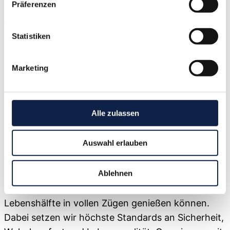
Präferenzen
74321
Bietigheim-Bissingen
Statistiken
ca. 55 m²
Wohnfläche
Marketing
2
Zimmer
1
Bad
Alle zulassen
1
Schlafzimmer
Auswahl erlauben
Besuchen Sie uns Freitags auf unserer Baustelle
von 15 Uhr bis 17 Uhr, in der Flößerstraße 19 in
Ablehnen
Bietigheim-Bissingen. Mit Golden Page gestalten
wir Lebensräume, in denen Sie Ihre dritte
Lebenshälfte in vollen Zügen genießen können.
Dabei setzen wir höchste Standards an Sicherheit,