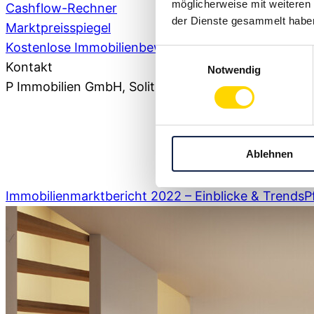
möglicherweise mit weiteren
Cashflow-Rechner
der Dienste gesammelt habe
Marktpreisspiegel
Kostenlose Immobilienbewertung
Einwilligungsauswahl
Kontakt
Notwendig
P Immobilien GmbH
, Solitudestraße 49, 71638 Ludw
07141 93 66 0
,
Ablehnen
info@pflugfelder.de
Immobilienmarktbericht 2022 – Einblicke & Trends
P