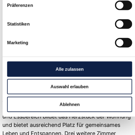
71732
Tamm
Präferenzen
ca. 91 m²
Wohnfläche
Statistiken
4
Zimmer
Marketing
1
Bad
3
Schlafzimmer
Alle zulassen
Diese 4-Zimmer-Neubauwohnung mit ca. 90,9 m²
überzeugt durch ihre durchdachte Raumaufteilung
Auswahl erlauben
und die attraktive Süd-West-Ausrichtung. Die
Abendsonne und große Fensterflächen sorgen für
Ablehnen
ein helles, freundliches Wohngefühl. Der Wohn-
und Essbereich bildet das Herzstück der Wohnung
und bietet ausreichend Platz für gemeinsames
Leben und Entspannen. Drei weitere Zimmer