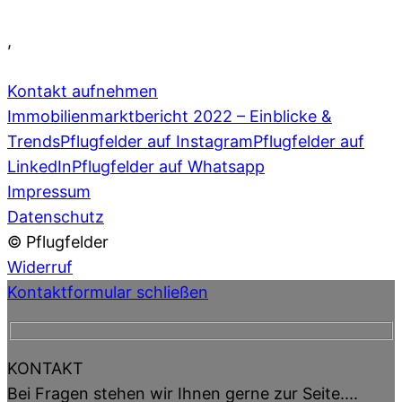
,
info@pflugfelder.de
Kontakt aufnehmen
Immobilienmarktbericht 2022 – Einblicke &
Trends
Pflugfelder auf Instagram
Pflugfelder auf
LinkedIn
Pflugfelder auf Whatsapp
Impressum
Datenschutz
© Pflugfelder
Widerruf
Kontaktformular schließen
KONTAKT
Bei Fragen stehen wir Ihnen gerne zur Seite....