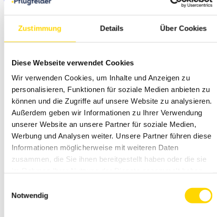
Neubau
Zustimmung
Details
Über Cookies
Diese Webseite verwendet Cookies
4-Zimmer
Wir verwenden Cookies, um Inhalte und Anzeigen zu
personalisieren, Funktionen für soziale Medien anbieten zu
Erdgeschosswohnun
können und die Zugriffe auf unsere Website zu analysieren.
Außerdem geben wir Informationen zu Ihrer Verwendung
mit Garten für
unserer Website an unsere Partner für soziale Medien,
Werbung und Analysen weiter. Unsere Partner führen diese
Informationen möglicherweise mit weiteren Daten
Familien &
zusammen, die Sie ihnen bereitgestellt haben oder die sie
im Rahmen Ihrer Nutzung der Dienste gesammelt haben.
Naturliebhaber
Einwilligungsauswahl
Notwendig