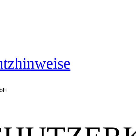
utzhinweise
mbH