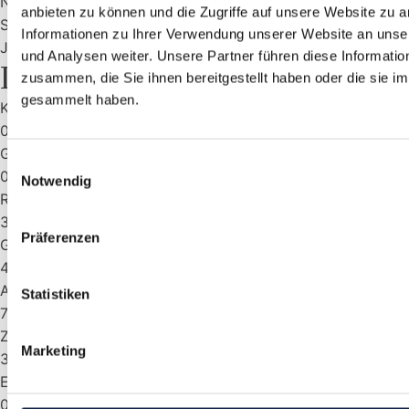
Nein
anbieten zu können und die Zugriffe auf unsere Website zu 
Seniorengerecht
Informationen zu Ihrer Verwendung unserer Website an unse
Ja
und Analysen weiter. Unsere Partner führen diese Informati
Lage
zusammen, die Sie ihnen bereitgestellt haben oder die sie 
gesammelt haben.
Kindergarten (km)
0,3 km
Grundschule (km)
Einwilligungsauswahl
0,5 km
Notwendig
Realschule (km)
3 km
Präferenzen
Gymnasium (km)
4 km
Autobahn (km)
Statistiken
7 km
Zentrum (km)
Marketing
3,5 km
Einkaufsmöglichkeiten (km)
0,5 km