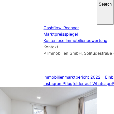
Cashflow-Rechner
Marktpreisspiegel
Kostenlose Immobilienbewertung
Kontakt
P Immobilien GmbH
, Solitudestraß
07141 93 66 0
,
info@pflugfelder.de
Immobilienmarktbericht 2022 – Einb
Instagram
Pflugfelder auf Whatsapp
P