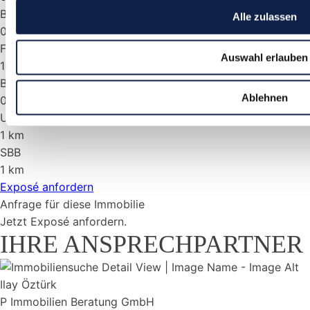
Bus(km)
Alle zulassen
0,3 km
Flughafen (km)
Auswahl erlauben
16 km
Bahnhof (km)
Ablehnen
0,8 km
U-Bahn (km)
1 km
SBB
1 km
Exposé anfordern
Anfrage für diese Immobilie
Jetzt
Exposé anfordern.
IHRE ANSPRECHPARTNER
Ilay Öztürk
P Immobilien Beratung GmbH